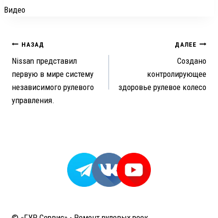
Видео
Навигация
НАЗАД
ДАЛЕЕ
Nissan представил
Создано
по
первую в мире систему
контролирующее
записям
независимого рулевого
здоровье рулевое колесо
управления.
© «ГУР Сервис» - Ремонт рулевых реек