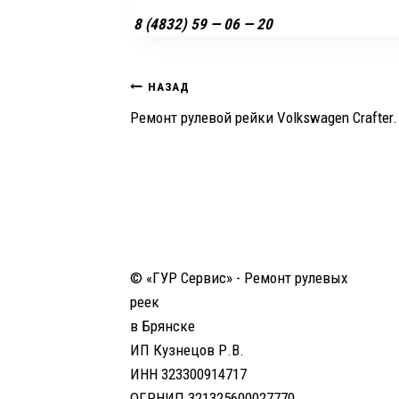
8 (4832) 59 — 06 — 20
Навигация
НАЗАД
Ремонт рулевой рейки Volkswagen Crafter.
по
записям
© «ГУР Сервис» - Ремонт рулевых
реек
в Брянске
ИП Кузнецов Р.В.
ИНН 323300914717
ОГРНИП 321325600027770